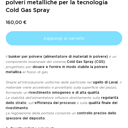
polveri metalliche per la tecnologia
Cold Gas Spray
160,00
€
Aggiungi al carrello
Il
bunker per polvere (alimentatore di materiali in polvere)
è un
componente essenziale del sistema
Cold Gas Spray (CGS)
,
progettato per
dosare e fornire in modo stabile la polvere
metallica
al flusso di gas.
Grazie all’introduzione uniforme delle particelle nel
ugello di Laval
, il
materiale viene accelerato e proiettato sulla superficie del pezzo,
formando un
rivestimento omogeneo e di alta qualità
.
La stabilità dell’alimentatore influisce direttamente sulla
regolarità
dello strato
, sull’
efficienza del processo
e sulla
qualità finale del
rivestimento
.
La regolazione della portata consente un
controllo preciso dello
spessore del deposito
.