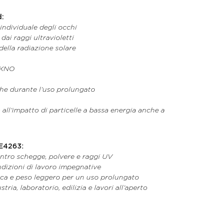
d:
individuale degli occhi
ai raggi ultravioletti
della radiazione solare
T KNO
che durante l’uso prolungato
all’impatto di particelle a bassa energia anche a
 E4263:
ntro schegge, polvere e raggi UV
dizioni di lavoro impegnative
a e peso leggero per un uso prolungato
tria, laboratorio, edilizia e lavori all’aperto