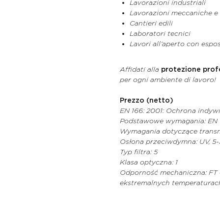
Lavorazioni industriali
Lavorazioni meccaniche e t
Cantieri edili
Laboratori tecnici
Lavori all’aperto con espo
Affidati alla
protezione prof
per ogni ambiente di lavoro!
Prezzo (netto)
EN 166: 2001: Ochrona indyw
Podstawowe wymagania: EN 
Wymagania dotyczące transmis
Osłona przeciwdymna: UV, 5-
Typ filtra: 5
Klasa optyczna: 1
Odporność mechaniczna: FT od
ekstremalnych temperaturac