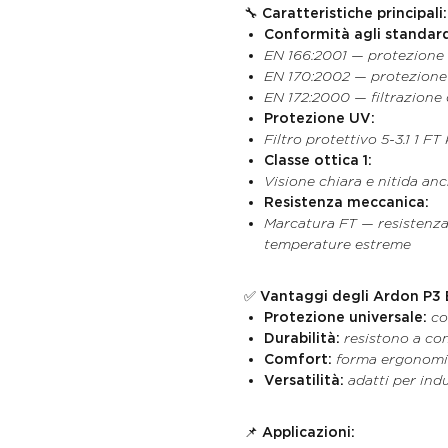
🔧
Caratteristiche principali:
Conformità agli standar
EN 166:2001 — protezione 
EN 170:2002 — protezione d
EN 172:2000 — filtrazione 
Protezione UV:
Filtro protettivo 5-3.1 1 F
Classe ottica 1:
Visione chiara e nitida an
Resistenza meccanica:
Marcatura FT — resistenza 
temperature estreme
✅
Vantaggi degli Ardon P3
Protezione universale:
co
Durabilità:
resistono a con
Comfort:
forma ergonomic
Versatilità:
adatti per indus
📌
Applicazioni: