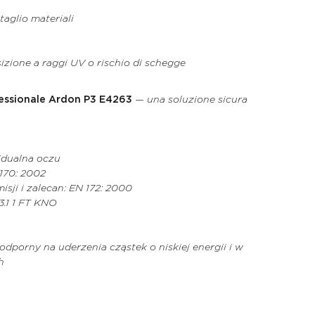
aglio materiali
sizione a raggi UV o rischio di schegge
essionale Ardon P3 E4263
— una soluzione sicura
idualna oczu
170: 2002
ji i zalecan: EN 172: 2000
3.1 1 FT KNO
porny na uderzenia cząstek o niskiej energii i w
h