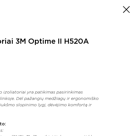
oriai 3M Optime II H520A
 izoliatoriai yra patikimas pasirinkimas
linkoje. Dėl pažangių medžiagų ir ergonomiško
triukšmo slopinimo lygį, dėvėjimo komfortą ir
to:
s: