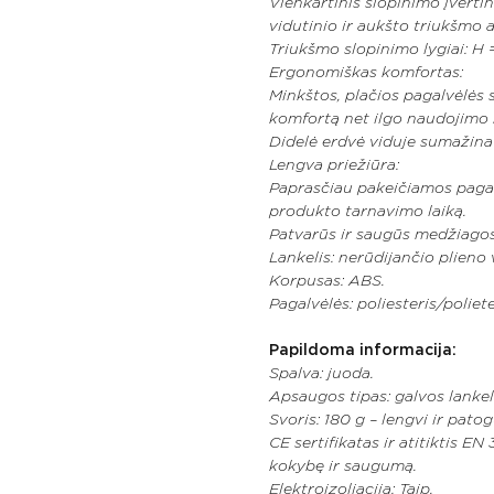
Vienkartinis slopinimo įverti
vidutinio ir aukšto triukšmo 
Triukšmo slopinimo lygiai: H 
Ergonomiškas komfortas:
Minkštos, plačios pagalvėlės 
komfortą net ilgo naudojimo
Didelė erdvė viduje sumažina
Lengva priežiūra:
Paprasčiau pakeičiamos pagalvėl
produkto tarnavimo laiką.
Patvarūs ir saugūs medžiagos
Lankelis: nerūdijančio plieno v
Korpusas: ABS.
Pagalvėlės: poliesteris/poliete
Papildoma informacija:
Spalva: juoda.
Apsaugos tipas: galvos lankel
Svoris: 180 g – lengvi ir patog
CE sertifikatas ir atitiktis E
kokybę ir saugumą.
Elektroizoliacija: Taip.