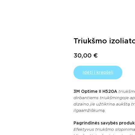
Triukšmo izoliat
30,00
€
Įdėti į krepšelį
3M Optime II H520A
triukšmo
dirbantiems triukšmingoje ap
dizaino jie užtikrina aukštą 
ilgaamžiškumą.
Pagrindinės savybės produk
Efektyvus triukšmo slopinima