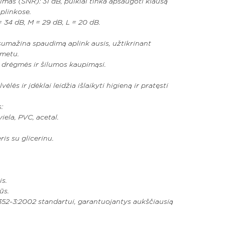
nimas (SNR): 31 dB, puikiai tinka apsaugoti klausą
aplinkose.
= 34 dB, M = 29 dB, L = 20 dB.
sumažina spaudimą aplink ausis, užtikrinant
 metu.
 drėgmės ir šilumos kaupimąsi.
ės ir įdėklai leidžia išlaikyti higieną ir pratęsti
:
iela, PVC, acetal.
ris su glicerinu.
is.
ūs.
N 352-3:2002 standartui, garantuojantys aukščiausią