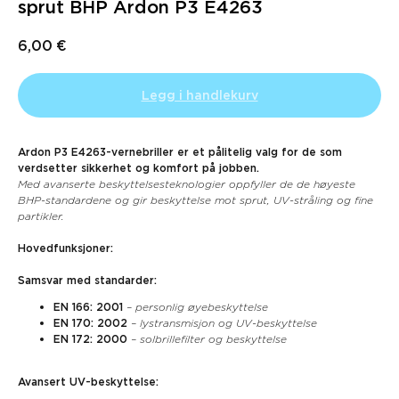
sprut BHP Ardon P3 E4263
6,00
€
Legg i handlekurv
Ardon P3 E4263-vernebriller er et pålitelig valg for de som
verdsetter sikkerhet og komfort på jobben.
Med avanserte beskyttelsesteknologier oppfyller de de høyeste
BHP-standardene og gir beskyttelse mot sprut, UV-stråling og fine
partikler.
Hovedfunksjoner:
Samsvar med standarder:
EN 166: 2001
– personlig øyebeskyttelse
EN 170: 2002
– lystransmisjon og UV-beskyttelse
EN 172: 2000
– solbrillefilter og beskyttelse
Avansert UV-beskyttelse: