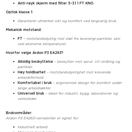
Anti-røyk skjerm med filter 5-3.1 1 FT KNO
.
Optisk klasse 1:
Garanterer utmerket sikt og komfort ved langvarig bruk.
Mekanisk motstand:
FT
– motstandsdyktig mot støt fra lavenergi-partikler, selv
ved ekstreme temperaturer.
Hvorfor velge Ardon P3 E4263?
Allsidig beskyttelse
– beskytter mot sprut, UV-stråling og
partikler.
Høy holdbarhet
– motstandsdyktighet mot krevende
arbeidsforhold.
Komfortabel i bruk
– ergonomisk design for komfort under
lange arbeidsøkter.
Universell bruk
– ideell for industri, bygg, laboratorier og
verksteder.
Bruksområder:
Ardon P3 E4263-vernebriller er egnet for:
Industrielt arbeid