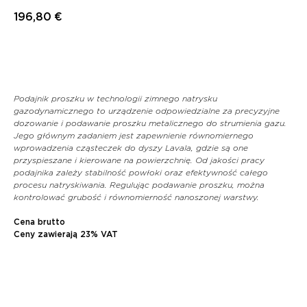
196,80
€
Dodaj do koszyka
Podajnik proszku w technologii zimnego natrysku
gazodynamicznego to urządzenie odpowiedzialne za precyzyjne
dozowanie i podawanie proszku metalicznego do strumienia gazu.
Jego głównym zadaniem jest zapewnienie równomiernego
wprowadzenia cząsteczek do dyszy Lavala, gdzie są one
przyspieszane i kierowane na powierzchnię. Od jakości pracy
podajnika zależy stabilność powłoki oraz efektywność całego
procesu natryskiwania. Regulując podawanie proszku, można
kontrolować grubość i równomierność nanoszonej warstwy.
Cena brutto
Ceny zawierają 23% VAT