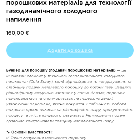
порошкових матеріалів для технології
газодинамічного холодного
напилення
160,00
€
Додати до кошика
Бункер для порошку (подавач порошкових матеріалів)
— це
ключовий елемент у технології газодинамічного холодного
напилення (Cold Spray), який відповідає за точне дозування та
стабільну подачу металевого порошку до потоку газу. Завдяки
рівномірному введенню частинок у сопло Лаваля, порошок
прискорюється та спрямовується на поверхню деталі,
утворюючи однорідне, якісне покриття. Стабільність роботи
подавача прямо впливає на рівномірність шару, продуктивність
процесу та якість кінцевого результату. Регулювання подачі
дозволяє контролювати товщину напилюваного шару.
🔧
Основні властивості:
✅ Точне дозування металевого порошку