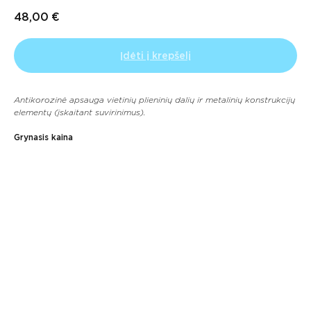
48,00
€
Įdėti į krepšelį
Antikorozinė apsauga vietinių plieninių dalių ir metalinių konstrukcijų
elementų (įskaitant suvirinimus).
Grynasis kaina