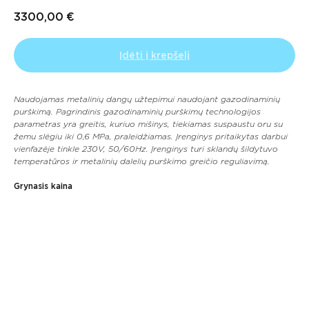
3300,00
€
Įdėti į krepšelį
Naudojamas metalinių dangų užtepimui naudojant gazodinaminių
purškimą. Pagrindinis gazodinaminių purškimų technologijos
parametras yra greitis, kuriuo mišinys, tiekiamas suspaustu oru su
žemu slėgiu iki 0,6 MPa, praleidžiamas. Įrenginys pritaikytas darbui
vienfazėje tinkle 230V, 50/60Hz. Įrenginys turi sklandų šildytuvo
temperatūros ir metalinių dalelių purškimo greičio reguliavimą.
Grynasis kaina