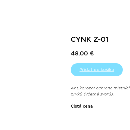
CYNK Z-01
48,00
€
Přidat do košíku
Antikorozní ochrana místních
prvků (včetně svarů).
Čistá cena