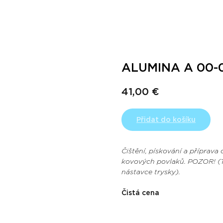
ALUMINA A 00-
41,00
€
Přidat do košíku
Čištění, pískování a příprava
kovových povlaků. POZOR! (T
nástavce trysky).
Čistá cena