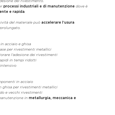
adesione del rivestimento.
er
processi industriali e di manutenzione
dove è
ente e rapida
.
sività del materiale può
accelerare l’usura
 prolungato.
 in acciaio e ghisa
ase per rivestimenti metallici
orare l’adesione dei rivestimenti
rapidi in tempi ridotti
 intensivo
mponenti in acciaio
n ghisa per rivestimenti metallici
do e vecchi rivestimenti
 manutenzione in
metallurgia, meccanica e