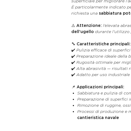
superficiale per migliorare l’
È particolarmente indicato p
richiesta una
sabbiatura pot
⚠️
Attenzione:
l’elevata abra
dell’ugello
durante l’utilizzo
🔧
Caratteristiche principali:
✔️ Pulizia efficace di superfici
✔️ Preparazione ideale della b
✔️ Rugosità ottimale per migli
✔️ Alta abrasività — risultati 
✔️ Adatto per uso industriale
📌
Applicazioni principali:
Sabbiatura e pulizia di co
Preparazione di superfici i
Rimozione di ruggine, ossi
Processi di produzione e
cantieristica navale