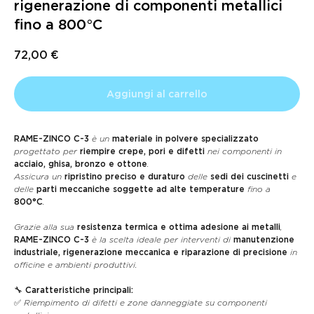
rigenerazione di componenti metallici
fino a 800°C
72,00
€
Aggiungi al carrello
RAME-ZINCO C-3
è un
materiale in polvere specializzato
progettato per
riempire crepe, pori e difetti
nei componenti in
acciaio, ghisa, bronzo e ottone
.
Assicura un
ripristino preciso e duraturo
delle
sedi dei cuscinetti
e
delle
parti meccaniche soggette ad alte temperature
fino a
800°C
.
Grazie alla sua
resistenza termica e ottima adesione ai metalli
,
RAME-ZINCO C-3
è la scelta ideale per interventi di
manutenzione
industriale, rigenerazione meccanica e riparazione di precisione
in
officine e ambienti produttivi.
🔧
Caratteristiche principali:
✅ Riempimento di difetti e zone danneggiate su componenti