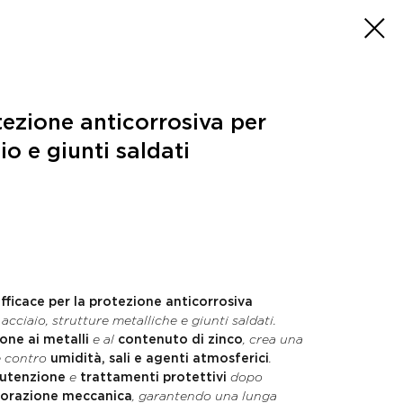
ezione anticorrosiva per
io e giunti saldati
fficace per la protezione anticorrosiva
cciaio, strutture metalliche e giunti saldati.
one ai metalli
e al
contenuto di zinco
, crea una
te contro
umidità, sali e agenti atmosferici
.
nutenzione
e
trattamenti protettivi
dopo
vorazione meccanica
, garantendo una lunga