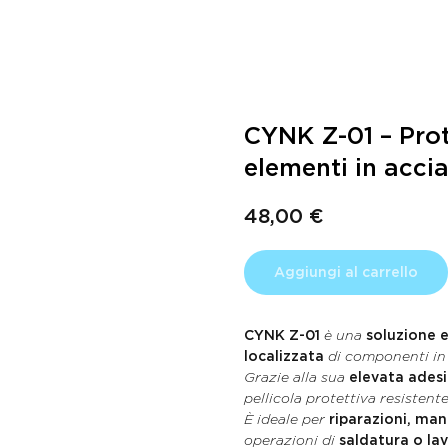
CYNK Z-01 – Prot
elementi in accia
48,00
€
Aggiungi al carrello
CYNK Z-01
è una
soluzione e
localizzata
di componenti in a
Grazie alla sua
elevata adesi
pellicola protettiva resisten
È ideale per
riparazioni, ma
operazioni di
saldatura o la