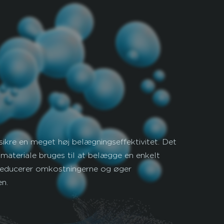
sikre en meget høj belægningseffektivitet. Det
 materiale bruges til at belægge en enkelt
 reducerer omkostningerne og øger
en.