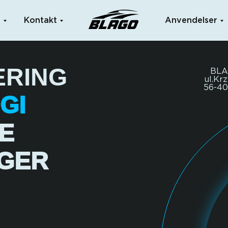
g
Kontakt
Anvendelser
ERING
BLA
ul.Kr
56-40
GI
E
NGER