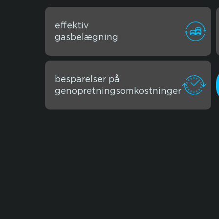
effektiv
gasbelægning
besparelser på
genopretningsomkostninger