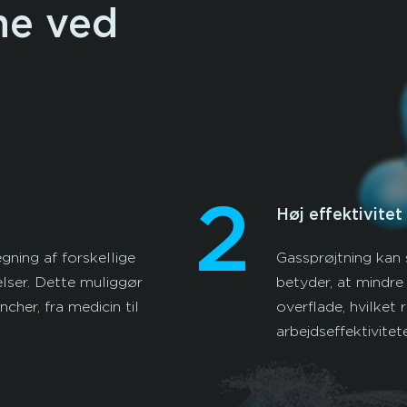
ne ved
2
Høj effektivitet
gning af forskellige
Gassprøjtning kan 
lser. Dette muliggør
betyder, at mindre
cher, fra medicin til
overflade, hvilket
arbejdseffektivitet