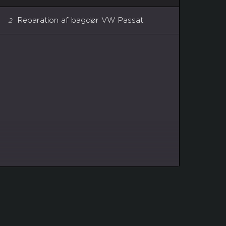
Reparation af bagdør VW Passat
2