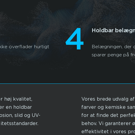
4
Holdbar belægn
ke overflader hurtigt
Belægningen, der o
sparer penge på fre
 høj kvalitet,
Vores brede udvalg af 
rer en holdbar
farver og kemiske sa
sion, slid og UV-
for at finde det perfe
litetsstandarder.
behov. Vi garanterer 
effektivitet i vores p