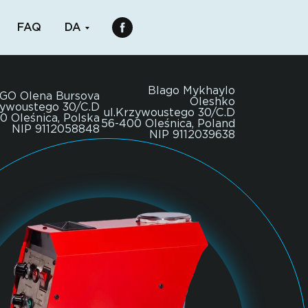
FAQ
DA
Blago Mykhaylo
GO Olena Bursova
Oleshko
zywoustego 30/C.D
ul.Krzywoustego 30/C.D
0 Oleśnica, Polska
56-400 Oleśnica, Poland
NIP 9112058848
NIP 9112039638