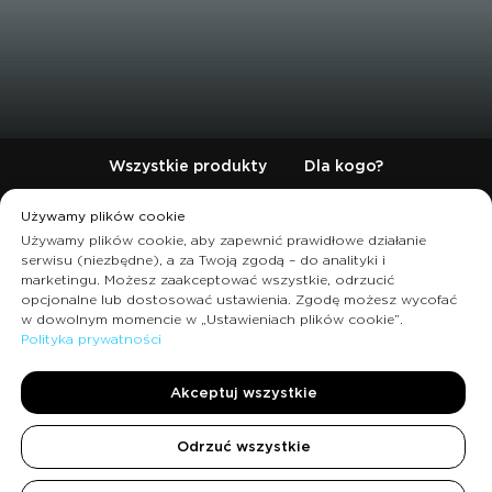
Wszystkie produkty
Dla kogo?
Opisy produktów
Najczęstsze pytania
Używamy plików cookie
Używamy plików cookie, aby zapewnić prawidłowe działanie
Kontakt
serwisu (niezbędne), a za Twoją zgodą – do analityki i
marketingu. Możesz zaakceptować wszystkie, odrzucić
opcjonalne lub dostosować ustawienia. Zgodę możesz wycofać
w dowolnym momencie w „Ustawieniach plików cookie”.
Polityka prywatności
Akceptuj wszystkie
© Wszelkie prawa zastrzeżone.
Polityka prywatności
,
polityka zwrotu
i
oferta
Odrzuć wszystkie