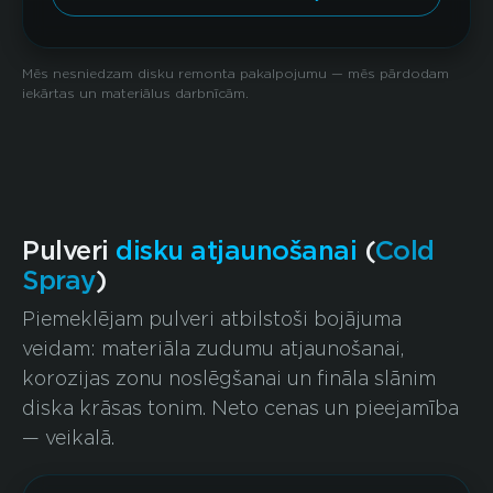
Mēs nesniedzam disku remonta pakalpojumu — mēs pārdodam
iekārtas un materiālus darbnīcām.
Pulveri
disku atjaunošanai
(
Cold
Spray
)
Piemeklējam pulveri atbilstoši bojājuma
veidam: materiāla zudumu atjaunošanai,
korozijas zonu noslēgšanai un fināla slānim
diska krāsas tonim. Neto cenas un pieejamība
— veikalā.