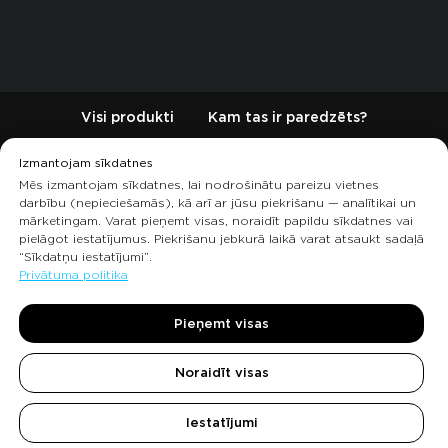
Visi produkti
Kam tas ir paredzēts?
Produktu apraksti
Biežāk uzdotie jautājumi
Izmantojam sīkdatnes
Mēs izmantojam sīkdatnes, lai nodrošinātu pareizu vietnes
Kontakti
darbību (nepieciešamās), kā arī ar jūsu piekrišanu — analītikai un
mārketingam. Varat pieņemt visas, noraidīt papildu sīkdatnes vai
pielāgot iestatījumus. Piekrišanu jebkurā laikā varat atsaukt sadaļā
“Sīkdatņu iestatījumi”.
Privātuma politika
Pieņemt visas
© Visas tiesības aizsargātas.
Privātuma politika
,
Atgriešanas
politika
un
piedāvājums
Noraidīt visas
Iestatījumi