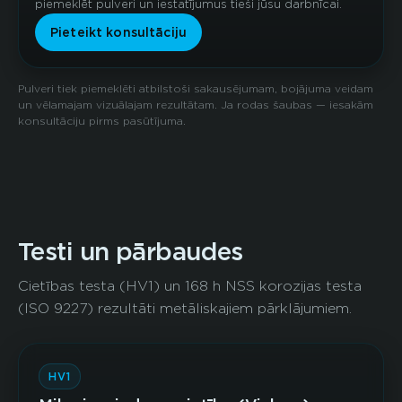
piemeklēt pulveri un iestatījumus tieši jūsu darbnīcai.
Pieteikt konsultāciju
Pulveri tiek piemeklēti atbilstoši sakausējumam, bojājuma veidam
un vēlamajam vizuālajam rezultātam. Ja rodas šaubas — iesakām
konsultāciju pirms pasūtījuma.
Testi un pārbaudes
Cietības testa (HV1) un 168 h NSS korozijas testa
(ISO 9227) rezultāti metāliskajiem pārklājumiem.
HV1