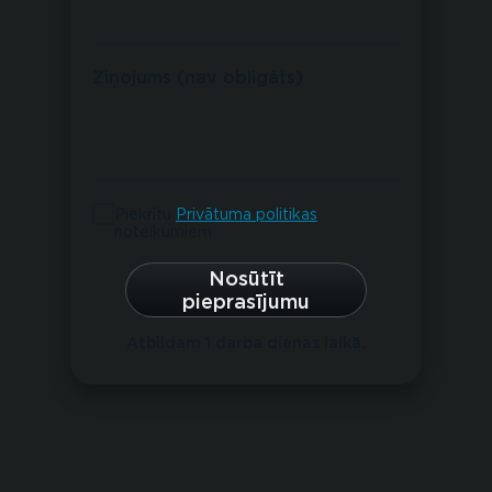
Ziņojums (nav obligāts)
Piekrītu
Privātuma politikas
noteikumiem
Nosūtīt
pieprasījumu
Atbildam 1 darba dienas laikā.