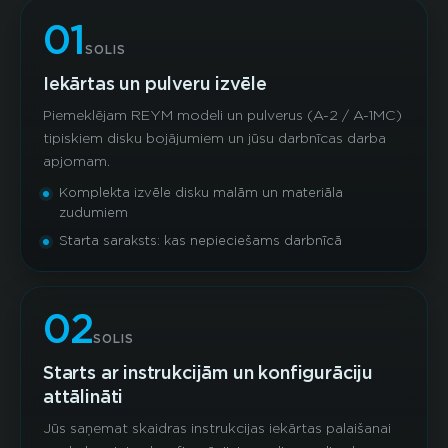
01
SOLIS
Iekārtas un pulveru izvēle
Piemeklējam REYM modeli un pulverus (A-2 / A-1MC)
tipiskiem disku bojājumiem un jūsu darbnīcas darba
apjomam.
Komplekta izvēle disku malām un materiāla
zudumiem
Starta saraksts: kas nepieciešams darbnīcā
02
SOLIS
Starts ar instrukcijām un konfigurāciju
attālināti
Jūs saņemat skaidras instrukcijas iekārtas palaišanai