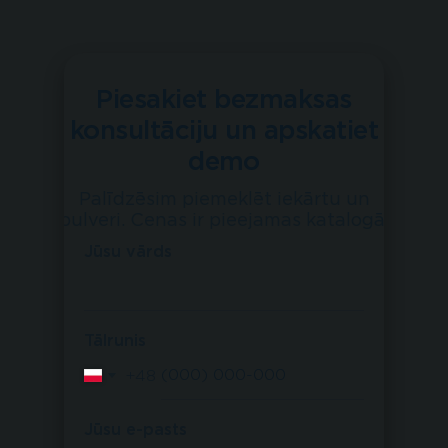
Piesakiet bezmaksas
konsultāciju un apskatiet
demo
Palīdzēsim piemeklēt iekārtu un
pulveri. Cenas ir pieejamas katalogā.
Jūsu vārds
Tālrunis
+48
Jūsu e-pasts