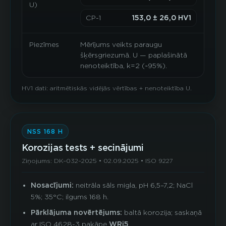
U)
CP-1
153,0 ± 26,0 HV1
Piezīmes
Mērījums veikts paraugu
šķērsgriezumā. U — paplašinātā
nenoteiktība, k=2 (~95%).
HV1 dati: aritmētiskās vidējās vērtības + nenoteiktība U.
NSS 168 H
Korozijas tests + secinājumi
Ziņojums: DK–032–2025 • 02.09.2025 • ISO 9227
Nosacījumi:
neitrāla sāls migla, pH 6,5–7,2; NaCl
5%; 35°C; ilgums 168 h.
Pārklājuma novērtējums:
baltā korozija; saskaņā
ar ISO 4628-3 pakāpe
WRi5
.