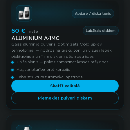
Apdare / diska tonis
60 €
Labākais diskiem
neto
ALUMINIUM A-1MC
Gaišs alumīnija pulveris, optimizēts Cold Spray
tehnoloģijai — nodrošina tīrāku toni un vizuāli labāk
pielāgojas alumīnija diskiem pēc apstrādes.
Gaišs slānis — palīdz samazināt krāsas atšķirības
Augsta izturība pret koroziju
Laba struktūra turpmākai apstrādei
Skatīt veikalā
Piemeklēt pulveri diskam