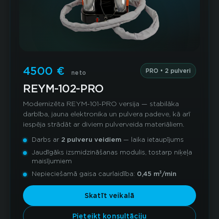
4500 €
PRO • 2 pulveri
neto
REYM-102-PRO
Modernizēta REYM-101-PRO versija — stabilāka
darbība, jauna elektronika un pulvera padeve, kā arī
iespēja strādāt ar diviem pulverveida materiāliem.
Darbs ar
2 pulveru veidiem
— laika ietaupījums
Jaudīgāks izsmidzināšanas modulis, tostarp niķeļa
maisījumiem
Nepieciešamā gaisa caurlaidība:
0,45 m³/min
Skatīt veikalā
Pieteikt konsultāciju