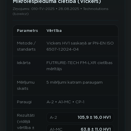
Mikroiespieduma cietība (Vickers)
Ziņojums: 010–TV–2025 • 28.08.2025 • Technolutions
(Łowicz)
Parametrs
Vērtība
Metode /
Vickers HV1 saskaņā ar PN-EN ISO
standarts
6507-1:2024-04
Iekārta
FUTRURE-TECH FM-LXR cietības
mērītājs
Mērījumu
5 mērījumi katram paraugam
skaits
Paraugi
A-2 • A1-MC • CP-1
Rezultāti
A-2
105,9 ± 16,0 HV1
(vidējā
vērtība ±
A1-MC
63,8 ± 11,0 HV1