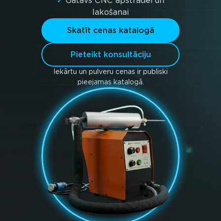
✓
Gatavs CNC apstrādei un
lakošanai
Skatīt cenas katalogā
Pieteikt konsultāciju
Iekārtu un pulveru cenas ir publiski
pieejamas katalogā.