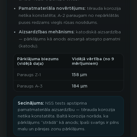
Pamatmateriāla novērtējums:
tērauda korozija
netika konstatēta; A-2 paraugam no nepārklātās
puses redzams viegls rūsas nosēdums.
Aizsardzības mehānisms:
katodiskā aizsardzība
— pārklājums kā anods aizsargā atsegto pamatni
(katodu).
Pārklājuma biezums
Vidējā vērtība (no 9
(vidējā daļa)
mērījumiem)
Paraugs Z-1
158 µm
Paraugs A-3
184 µm
Secinājums:
NSS tests apstiprina
pamatmateriāla aizsardzību — tērauda korozija
netika konstatēta. Baltā korozija norāda, ka
pārklājums “strādā” kā anods; īpaši svarīgs ir pilns
malu un pārejas zonu pārklājums.