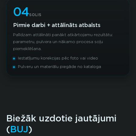
04
SOLIS
Pirmie darbi + attālināts atbalsts
Palīdzam attālināti panākt atkārtojamu rezultātu:
parametru, pulvera un nākamo procesa soļu
piemeklēšana.
Iestatījumu korekcijas pēc foto vai video
Pulveru un materiālu piegāde no kataloga
Biežāk uzdotie jautājumi
(
BUJ
)