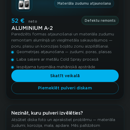
Materiāla zudumu atjaunošana
52 €
Defektu remonts
neto
ALUMINIUM A-2
Paredzēts formas atjaunošanai un materiāla zudumu
remontam alumīnijā un vieglmetāla sakausējumos —
poru, plaisu un korozijas bojātu zonu aizpildīšanai.
Ģeometrijas atjaunošana — zudumi, poras, plaisas
Laba saķere ar metālu Cold Spray procesā
Iespējama turpmāka mehāniskā apstrāde
Skatīt veikalā
Piemeklēt pulveri diskam
Nezināt, kuru pulveri izvēlēties?
Atsūtiet diska foto un aprakstiet problēmu — materiāla
zudumi, korozija, mala, apdare. Mēs palīdzēsim