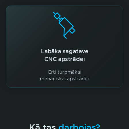
Labāka sagatave
CNC apstrādei
Ērti turpmākai
mehāniskai apstrādei.
Kā tas
darbojas?