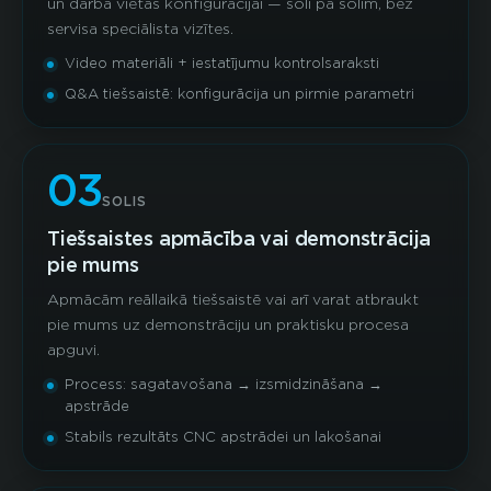
un darba vietas konfigurācijai — soli pa solim, bez
servisa speciālista vizītes.
Video materiāli + iestatījumu kontrolsaraksti
Q&A tiešsaistē: konfigurācija un pirmie parametri
03
SOLIS
Tiešsaistes apmācība vai demonstrācija
pie mums
Apmācām reāllaikā tiešsaistē vai arī varat atbraukt
pie mums uz demonstrāciju un praktisku procesa
apguvi.
Process: sagatavošana → izsmidzināšana →
apstrāde
Stabils rezultāts CNC apstrādei un lakošanai