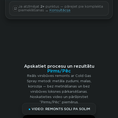
Ja atzīmējat
2+
punktus — pārejiet pie komplekta
☑
piemeklēšanas →
Konsultācija
Apskatiet procesu un rezultātu
Pirms/Pēc
Reāls virsbūves remonts ar Cold Gas
Spray metodi: metāla zudumi, malas,
korozija — bez metināšanas un bez
virsbūves loksnes pārkarsēšanas.
Noskatieties video un pāršķirstiet
“Pirms/Pēc” piemērus.
●
VIDEO: REMONTS SOLI PA SOLIM