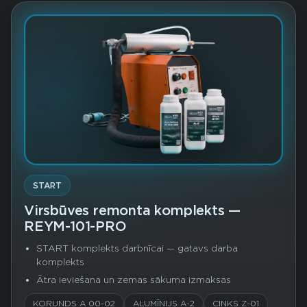
START
Virsbūves remonta komplekts —
REYM-101-PRO
START komplekts darbnīcai — gatavs darba
komplekts
Ātra ieviešana un zemas sākuma izmaksas
KORUNDS A 00-02
ALUMĪNIJS A-2
CINKS Z-01