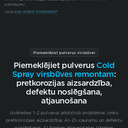
pārklājumu.
Kas ietilpst komplektā?
Sīkāk:
Piemeklējiet pulverus virsbūvei
Piemeklējiet pulverus
Cold
Spray virsbūves remontam
:
pretkorozijas aizsardzība,
defektu noslēgšana,
atjaunošana
Izvēlieties 1–2 pulverus atbilstoši problēmai: cinku
pretkorozijas aizsardzībai, Al-Zn caurumu un defektu
noslēgšanai, Al formas atjaunošanai. Virsmas