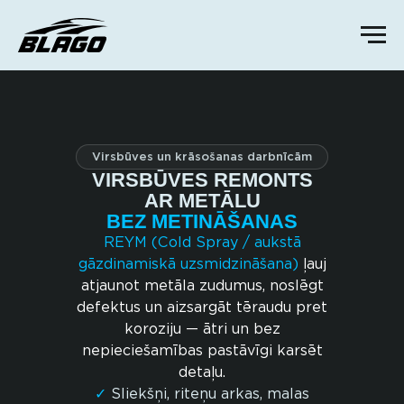
Virsbūves un krāsošanas darbnīcām
VIRSBŪVES REMONTS
AR METĀLU
BEZ METINĀŠANAS
REYM (Cold Spray / aukstā
gāzdinamiskā uzsmidzināšana)
ļauj
atjaunot metāla zudumus, noslēgt
defektus un aizsargāt tēraudu pret
koroziju — ātri un bez
nepieciešamības pastāvīgi karsēt
detaļu.
✓
Sliekšņi, riteņu arkas, malas