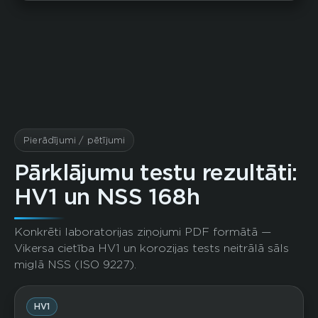
Pierādījumi / pētījumi
Pārklājumu testu rezultāti:
HV1 un NSS 168h
Konkrēti laboratorijas ziņojumi PDF formātā —
Vikersa cietība HV1 un korozijas tests neitrālā sāls
miglā NSS (ISO 9227).
HV1