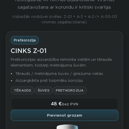
sagatavošana ar korundu ir kritiski svarīga.
Visbiežāk virsbūvei izvēlas: Z-01 + A-3 + A-2 (+ A 00-03
virsmas sagatavošanai).
Pretkorozija
CINKS Z-01
Pretkorozijas aizsardzība remonta vietām un tērauda
elementiem, tostarp metinājuma šuvēm.
Tērauds / metinājuma šuves / griezuma vietas
Aizsargkārta pret turpmāku koroziju
TĒRAUDS
ŠUVES
PRETKOROZIJA
48 €
bez PVN
Pievienot grozam