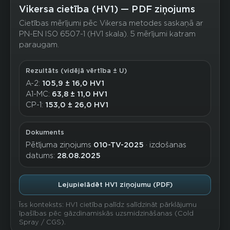
Vikersa cietība (HV1) — PDF ziņojums
Cietības mērījumi pēc Vikersa metodes saskaņā ar
PN-EN ISO 6507-1 (HV1 skala). 5 mērījumi katram
paraugam.
Rezultāts (vidējā vērtība ± U)
A-2:
105,9 ± 16,0 HV1
A1-MC:
63,8 ± 11,0 HV1
CP-1:
153,0 ± 26,0 HV1
Dokuments
Pētījuma ziņojums
010-TV-2025
· izdošanas
datums:
28.08.2025
Lejupielādēt HV1 ziņojumu (PDF)
Īss konteksts: HV1 cietība palīdz salīdzināt pārklājumu
īpašības pēc gāzdinamiskās uzsmidzināšanas (Cold
Spray / CGS).