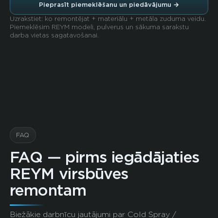
Pieprasīt piemeklēšanu un piedāvājumu →
Uzrakstiet: ko remontējat + materiālu + metāla zuduma veidu.
Piemeklēsim REYM modeli, pulverus un sākuma sarakstu
darba vietas sagatavošanai.
FAQ
FAQ — pirms iegādājaties
REYM virsbūves
remontam
Biežākie darbnīcu jautājumi par Cold Spray /