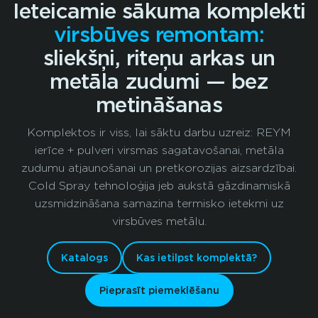
Ieteicamie sākuma komplekti
virsbūves remontam:
sliekšņi, riteņu arkas un
metāla zudumi — bez
metināšanas
Komplektos ir viss, lai sāktu darbu uzreiz: REYM
ierīce + pulveri virsmas sagatavošanai, metāla
zudumu atjaunošanai un pretkorozijas aizsardzībai.
Cold Spray tehnoloģija jeb aukstā gāzdinamiskā
uzsmidzināšana samazina termisko ietekmi uz
virsbūves metālu.
Katalogs
Kas ietilpst komplektā?
Pieprasīt piemeklēšanu