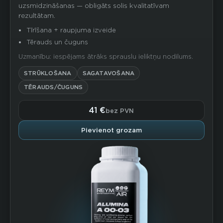
uzsmidzināšanas — obligāts solis kvalitatīvam
rezultātam.
Tīrīšana + raupjuma izveide
Tērauds un čuguns
Uzmanību: iespējams ātrāks sprauslu ieliktņu nodilums.
STRŪKLOŠANA
SAGATAVOŠANA
TĒRAUDS/ČUGUNS
41 €
bez PVN
Pievienot grozam