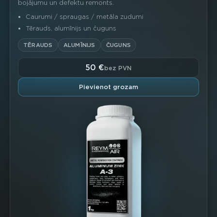
bojājumu un defektu remonts.
Caurumi / spraugas / metāla zudumi
Tērauds, alumīnijs un čuguns
TĒRAUDS
ALUMĪNIJS
ČUGUNS
50 €
bez PVN
Pievienot grozam