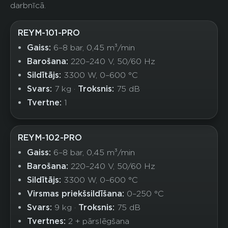
darbnīcā.
REYM-101-PRO
Gaiss:
6–8 bar, 0,45 m³/min
Barošana:
220–240 V, 50/60 Hz
Sildītājs:
3300 W, 0–600 °C
Svars:
7 kg ·
Troksnis:
75 dB
Tvertne:
1
REYM-102-PRO
Gaiss:
6–8 bar, 0,45 m³/min
Barošana:
220–240 V, 50/60 Hz
Sildītājs:
3300 W, 0–600 °C
Virsmas priekšsildīšana:
0–250 °C
Svars:
9 kg ·
Troksnis:
75 dB
Tvertnes:
2 + pārslēgšana