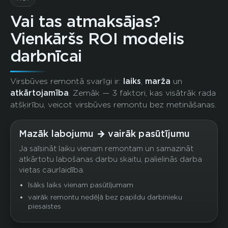
Vai tas atmaksājas?
Vienkāršs ROI modelis
darbnīcai
Virsbūves remontā svarīgi ir:
laiks
,
marža
un
atkārtojamība
. Zemāk — 3 faktori, kas visātrāk rada
atšķirību, veicot virsbūves remontu bez metināšanas.
Mazāk labojumu → vairāk pasūtījumu
Ja saīsināt laiku vienam remontam un samazināt
atkārtotu labošanas darbu skaitu, palielinās darba
vietas caurlaidība.
īsāks laiks vienam pasūtījumam
vairāk remontu nedēļā bez papildu darbinieku
piesaistes