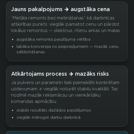
Jauns pakalpojums → augstāka cena
“Metāla remonts bez metināšanas” kā darbnīcas
atšķirības punkts: vieglāk pamatot cenu un pārdot
lokālus remontus — sliekšņus, riteņu arkas un malas.
augstāka remonta pasūtījuma vērtība
labāka konversija no pieprasījumiem — mazāk cenu
salīdzināšanas
Atkārtojams process → mazāks risks
Ja pulveris un parametri tiek piemeklēti konkrētam
uzdevumam, ir vieglāk noturēt stabilu kvalitāti. Tas
nozīmē mazāk reklamāciju un vienkāršāku
komandas apmācību.
stabils rezultāts dažādos pasūtījumos
vieglāk mērogot darbu darbnīcā