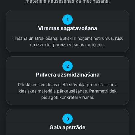
materiāla kausēšanas kā metināšanā.
1
Virsmas sagatavošana
Tīrīšana un strūklošana. Būtiski ir noņemt netīrumus, rūsu
un izveidot pareizu virsmas raupjumu.
2
Pulvera uzsmidzināšana
Pārklājums veidojas cietā stāvokļa procesā — bez
klasiskas materiāla pārkausēšanas. Parametri tiek
pielāgoti konkrētai virsmai.
3
Gala apstrāde