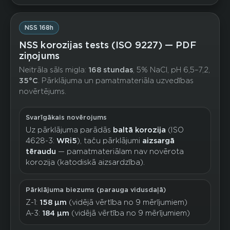
NSS 168h
NSS korozijas tests (ISO 9227) — PDF
ziņojums
Neitrāla sāls migla:
168 stundas
, 5% NaCl, pH 6,5–7,2,
35°C
. Pārklājuma un pamatmateriāla uzvedības
novērtējums.
Svarīgākais novērojums
Uz pārklājuma parādās
baltā korozija
(ISO
4628-3:
WRi5
), taču pārklājumi
aizsargā
tēraudu
— pamatmateriālam nav novērota
korozija (katodiskā aizsardzība).
Pārklājuma biezums (parauga vidusdaļā)
Z-1:
158 µm
(vidējā vērtība no 9 mērījumiem)
A-3:
184 µm
(vidējā vērtība no 9 mērījumiem)