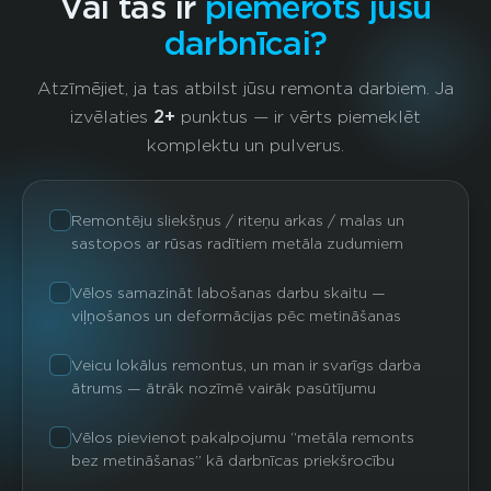
Vai tas ir
piemērots jūsu
darbnīcai?
Atzīmējiet, ja tas atbilst jūsu remonta darbiem. Ja
izvēlaties
2+
punktus — ir vērts piemeklēt
komplektu un pulverus.
Remontēju sliekšņus / riteņu arkas / malas un
sastopos ar rūsas radītiem metāla zudumiem
Vēlos samazināt labošanas darbu skaitu —
viļņošanos un deformācijas pēc metināšanas
Veicu lokālus remontus, un man ir svarīgs darba
ātrums — ātrāk nozīmē vairāk pasūtījumu
Vēlos pievienot pakalpojumu “metāla remonts
bez metināšanas” kā darbnīcas priekšrocību