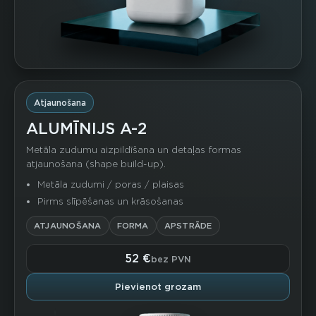
Atjaunošana
ALUMĪNIJS A-2
Metāla zudumu aizpildīšana un detaļas formas
atjaunošana (shape build-up).
Metāla zudumi / poras / plaisas
Pirms slīpēšanas un krāsošanas
ATJAUNOŠANA
FORMA
APSTRĀDE
52 €
bez PVN
Pievienot grozam