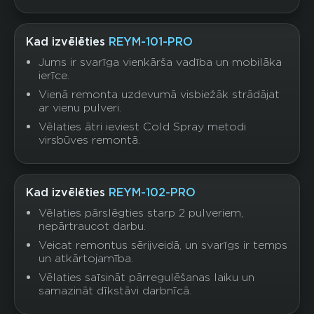
Kad izvēlēties
REYM-101-PRO
Jums ir svarīga vienkārša vadība un mobilāka
ierīce.
Vienā remonta uzdevumā visbiežāk strādājat
ar vienu pulveri.
Vēlaties ātri ieviest Cold Spray metodi
virsbūves remontā.
Kad izvēlēties
REYM-102-PRO
Vēlaties pārslēgties starp 2 pulveriem,
nepārtraucot darbu.
Veicat remontus sērijveidā, un svarīgs ir temps
un atkārtojamība.
Vēlaties saīsināt pārregulēšanas laiku un
samazināt dīkstāvi darbnīcā.