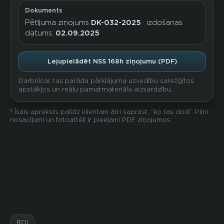
Dokuments
Pētījuma ziņojums
DK-032-2025
· izdošanas
datums:
02.09.2025
Lejupielādēt NSS 168h ziņojumu (PDF)
Darbnīcai: tas parāda pārklājuma uzvedību sarežģītos
apstākļos un reālu pamatmateriāla aizsardzību.
* Īsais apraksts palīdz klientam ātri saprast, “ko tas dod”. Pilni
nosacījumi un fotoattēli ir pieejami PDF ziņojumos.
ROI