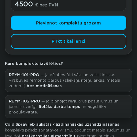
4500
€ bez PVN
Pievienot komplektu grozam
Pirkt tikai ierīci
Kuru komplektu izvēlēties?
REYM-101-PRO
— ja vēlaties ātri sākt un veikt tipiskus
virsbūves remonta darbus (sliekšņi, riteņu arkas, metāla
zudumi)
bez metināšanas
.
REYM-102-PRO
— ja plānojat regulārus pasūtījumus un
jums ir svarīgs
lielāks darba temps
un augstāka
produktivitāte.
Cold Spray jeb aukstās gāzdinamiskās uzsmidzināšanas
komplekti palīdz sagatavot virsmu, atjaunot metāla zudumus un
izveidot
pretkorozijas aizsardzību
, piemēram, ar cinka