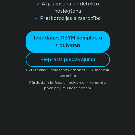
✓
Atjaunošana un defektu
noslēgšana
✓
Pretkorozijas aizsardzība
Iegādāties REYM komplektu
+ pulverus
Pieprasīt piedāvājumu
PVN rēķins
•
Ieviešanas atbalsts
•
24 mēnešu
garantija
Pārdodam ierīces un pulverus — remonta
pakalpojumu nesniedzam